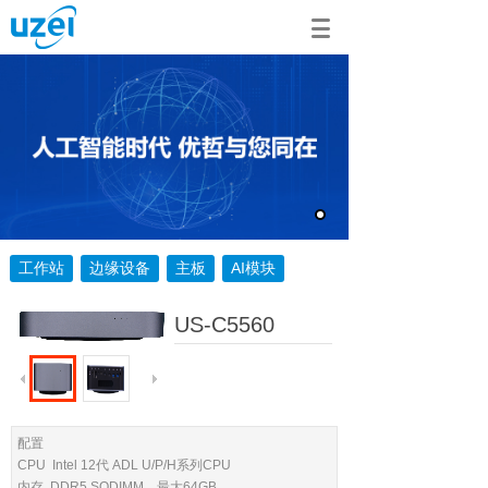
工作站
边缘设备
主板
AI模块
US-C5560
配置
CPU Intel 12代 ADL U/P/H系列CPU
内存 DDR5 SODIMM，最大64GB