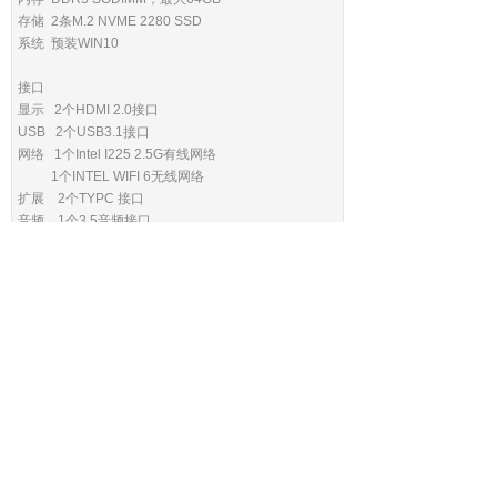
存储 2条M.2 NVME 2280 SSD
系统 预装WIN10
接口
显示 2个HDMI 2.0接口
USB 2个USB3.1接口
网络 1个Intel I225 2.5G有线网络
1个INTEL WIFI 6无线网络
扩展 2个TYPC 接口
音频 1个3.5音频接口
供电 TYPC 接口，支持20V供电
外观
尺寸 197*197*36mm
颜色 青色
上一个：
US-D6410
下一个：
US-C5200
版权所有 ©2020 深圳优哲信息技术有限公司
粤ICP备2021032719号