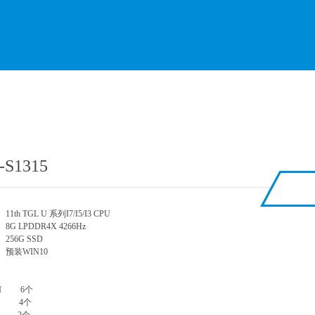
-S1315
11th TGL U 系列I7/I5/I3 CPU
G LPDDR4X 4266Hz
256G SSD
预装WIN10
口
MI 6个
M 4个