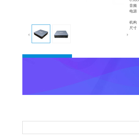
USB
音频 
电源 
机构
尺
商品信息