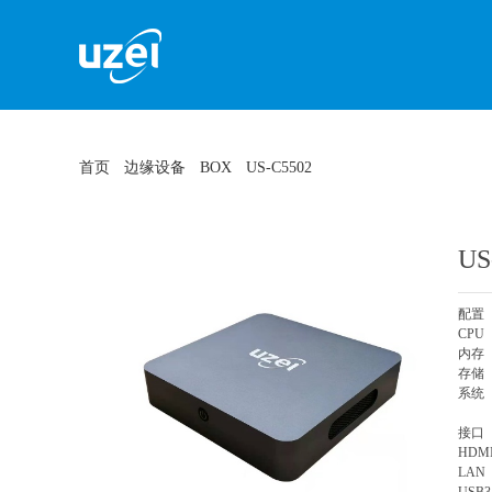
首页
边缘设备
BOX
US-C5502
US
配置
CPU 
内存 8
存储 
系统 
接
HD
LA