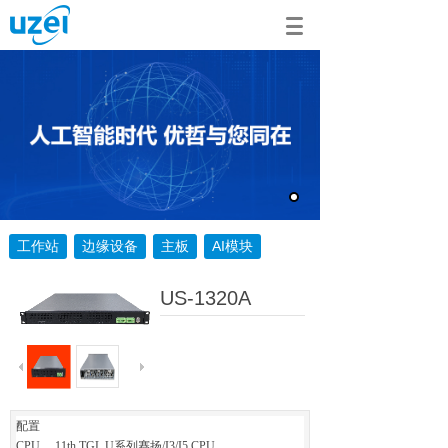
工作站
边缘设备
主板
AI模块
US-1320A
配置
CPU 11th TGL U系列赛扬/I3/I5 CPU